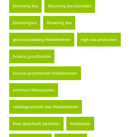
blooming tea
blooming tea bereiden
bloomingtea
flowering tea
grootverpakking theebloemen
high tea producten
horeca groothandel
horeca groothandel theebloemen
premium theesoorten
relatiegeschenk van theebloemen
thee geschenk bestellen
theebloem