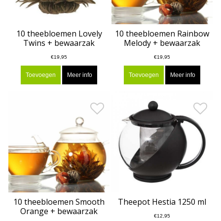
10 theebloemen Lovely
10 theebloemen Rainbow
Twins + bewaarzak
Melody + bewaarzak
€19,95
€19,95
Toevoegen
Meer info
Toevoegen
Meer info
10 theebloemen Smooth
Theepot Hestia 1250 ml
Orange + bewaarzak
€12,95