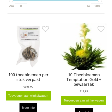
Van
To
100 theebloemen per
10 Theebloemen
stuk verpakt
Temptation Gold +
bewaarzak
€155,00
€19,95
Toevoegen aan winkelwagen
Toevoegen aan winkelwagen
Meer info