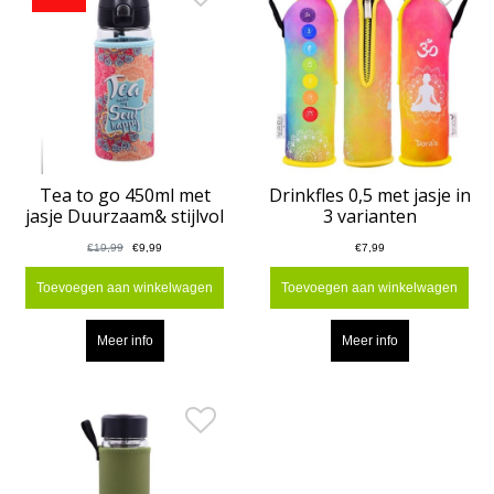
Tea to go 450ml met
Drinkfles 0,5 met jasje in
jasje Duurzaam& stijlvol
3 varianten
€19,99
€9,99
€7,99
Toevoegen aan winkelwagen
Toevoegen aan winkelwagen
Meer info
Meer info