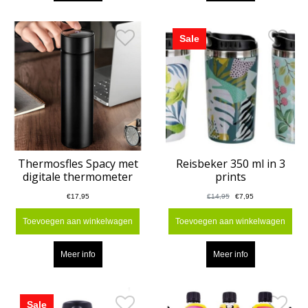
Sale
Thermosfles Spacy met
Reisbeker 350 ml in 3
digitale thermometer
prints
€17,95
€14,95
€7,95
Toevoegen aan winkelwagen
Toevoegen aan winkelwagen
Meer info
Meer info
Sale