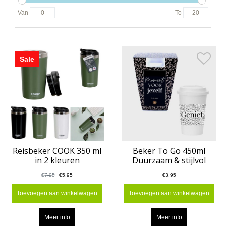
Van
To
Sale
Reisbeker COOK 350 ml
Beker To Go 450ml
in 2 kleuren
Duurzaam & stijlvol
€7,95
€5,95
€3,95
Toevoegen aan winkelwagen
Toevoegen aan winkelwagen
Meer info
Meer info