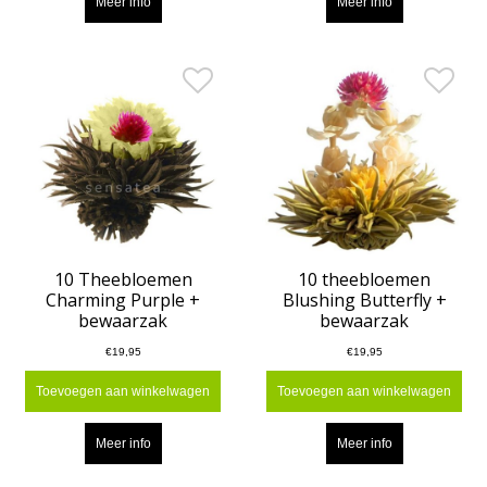
Meer info
Meer info
10 Theebloemen
10 theebloemen
Charming Purple +
Blushing Butterfly +
bewaarzak
bewaarzak
€19,95
€19,95
Toevoegen aan winkelwagen
Toevoegen aan winkelwagen
Meer info
Meer info