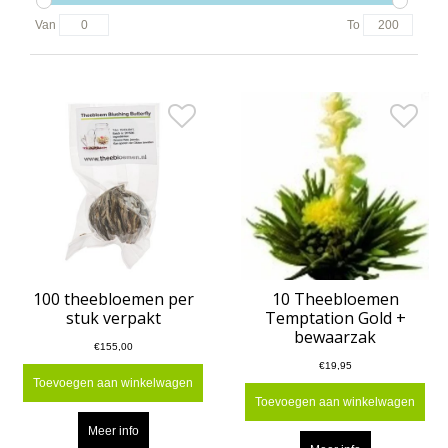
Van
To
100 theebloemen per
10 Theebloemen
stuk verpakt
Temptation Gold +
bewaarzak
€155,00
€19,95
Toevoegen aan winkelwagen
Toevoegen aan winkelwagen
Meer info