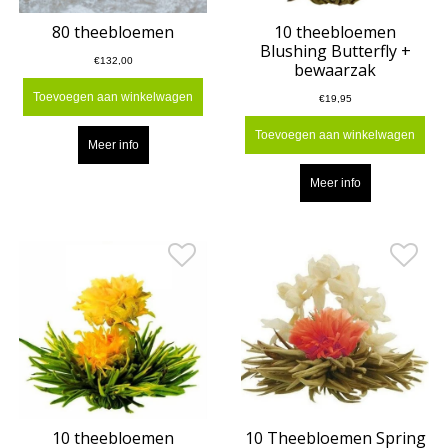
80 theebloemen
10 theebloemen
Blushing Butterfly +
€132,00
bewaarzak
Toevoegen aan winkelwagen
€19,95
Toevoegen aan winkelwagen
Meer info
Meer info
10 theebloemen
10 Theebloemen Spring