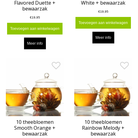
Flavored Duette +
White + bewaarzak
bewaarzak
€19,95
€19,95
Toevoegen aan winkelwagen
Toevoegen aan winkelwagen
Meer info
Meer info
10 theebloemen
10 theebloemen
Smooth Orange +
Rainbow Melody +
bewaarzak
bewaarzak