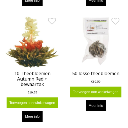
Meer info
Meer info
10 Theebloemen
50 losse theebloemen
Autumn Red +
€89,50
bewaarzak
Toevoegen aan winkelwagen
€19,95
Toevoegen aan winkelwagen
Meer info
Meer info