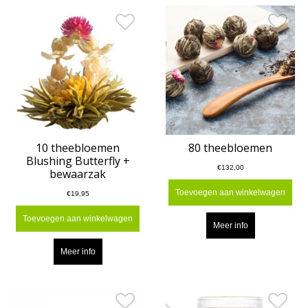
10 theebloemen
80 theebloemen
Blushing Butterfly +
€132,00
bewaarzak
Toevoegen aan winkelwagen
€19,95
Toevoegen aan winkelwagen
Meer info
Meer info