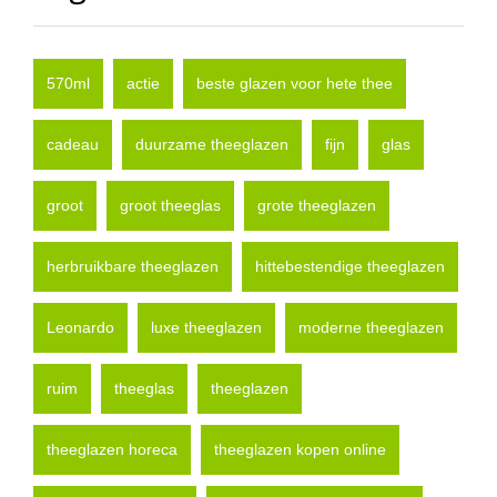
570ml
actie
beste glazen voor hete thee
cadeau
duurzame theeglazen
fijn
glas
groot
groot theeglas
grote theeglazen
herbruikbare theeglazen
hittebestendige theeglazen
Leonardo
luxe theeglazen
moderne theeglazen
ruim
theeglas
theeglazen
theeglazen horeca
theeglazen kopen online