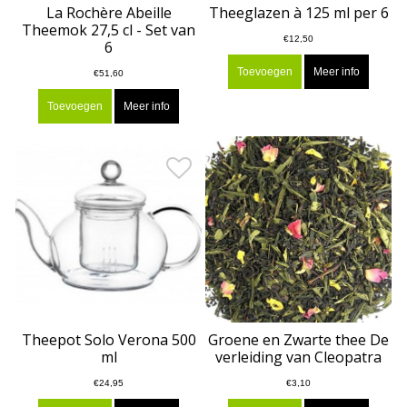
La Rochère Abeille
Theeglazen à 125 ml per 6
Theemok 27,5 cl - Set van
€12,50
6
Toevoegen
Meer info
€51,60
Toevoegen
Meer info
Theepot Solo Verona 500
Groene en Zwarte thee De
ml
verleiding van Cleopatra
€24,95
€3,10