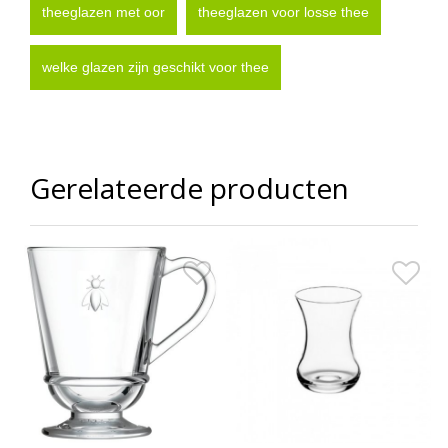
theeglazen met oor
theeglazen voor losse thee
welke glazen zijn geschikt voor thee
Gerelateerde producten