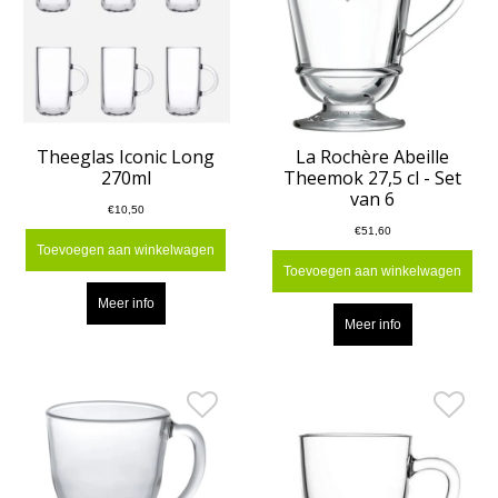
Theeglas Iconic Long
La Rochère Abeille
270ml
Theemok 27,5 cl - Set
van 6
€10,50
€51,60
Toevoegen aan winkelwagen
Toevoegen aan winkelwagen
Meer info
Meer info