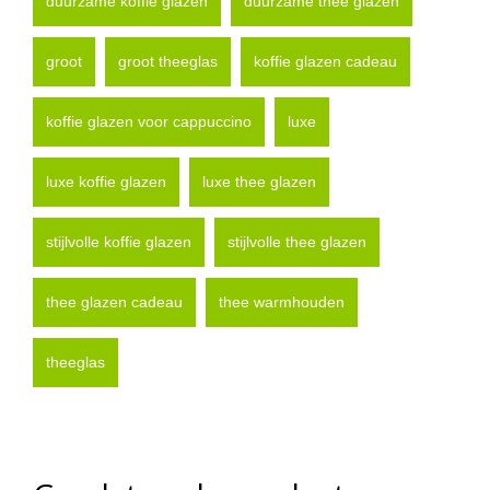
duurzame koffie glazen
duurzame thee glazen
groot
groot theeglas
koffie glazen cadeau
koffie glazen voor cappuccino
luxe
luxe koffie glazen
luxe thee glazen
stijlvolle koffie glazen
stijlvolle thee glazen
thee glazen cadeau
thee warmhouden
theeglas