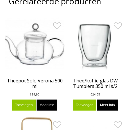
Gerelateerde producten
Theepot Solo Verona 500
Thee/koffie glas DW
ml
Tumblers 350 ml s/2
€24,95
€24,95
Toevoegen
Meer info
Toevoegen
Meer info