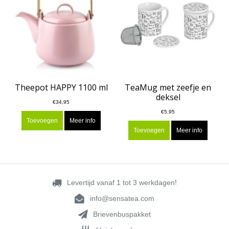
Theepot HAPPY 1100 ml
TeaMug met zeefje en
deksel
€34,95
€5,95
Toevoegen
Meer info
Toevoegen
Meer info
Levertijd vanaf 1 tot 3 werkdagen!
info@sensatea.com
Brievenbuspakket