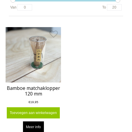
Van
To
Bamboe matchaklopper
120 mm
€19,95
Toevoegen aan winkelwagen
Meer info