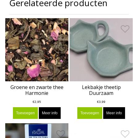
Gerelateerde producten
Groene en zwarte thee
Lekbakje theetip
Harmonie
Duurzaam
€2,95
€3,99
Toevoegen
Meer info
Toevoegen
Meer info