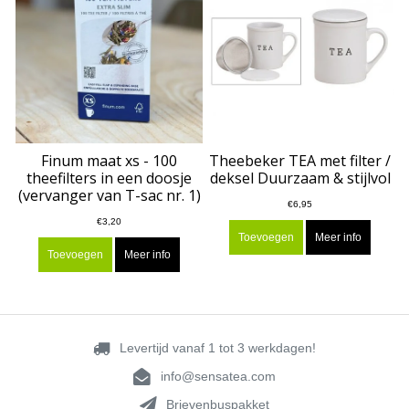
Finum maat xs - 100
Theebeker TEA met filter /
theefilters in een doosje
deksel Duurzaam & stijlvol
(vervanger van T-sac nr. 1)
€6,95
€3,20
Toevoegen
Meer info
Toevoegen
Meer info
Levertijd vanaf 1 tot 3 werkdagen!
info@sensatea.com
Brievenbuspakket