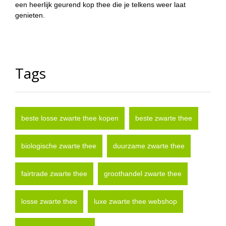
een heerlijk geurend kop thee die je telkens weer laat
genieten.
Tags
beste losse zwarte thee kopen
beste zwarte thee
biologische zwarte thee
duurzame zwarte thee
fairtrade zwarte thee
groothandel zwarte thee
losse zwarte thee
luxe zwarte thee webshop