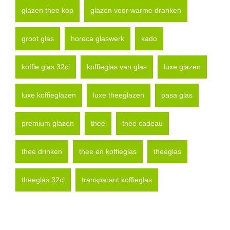
glazen thee kop
glazen voor warme dranken
groot glas
horeca glaswerk
kado
koffie glas 32cl
koffieglas van glas
luxe glazen
luxe koffieglazen
luxe theeglazen
pasa glas
premium glazen
thee
thee cadeau
thee drinken
thee en koffieglas
theeglas
theeglas 32cl
transparant koffieglas