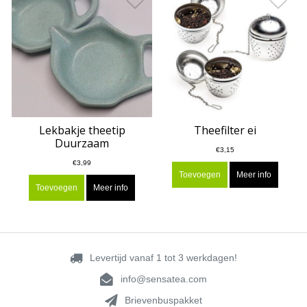
Lekbakje theetip
Theefilter ei
Duurzaam
€3,15
€3,99
Toevoegen
Meer info
Toevoegen
Meer info
Levertijd vanaf 1 tot 3 werkdagen!
info@sensatea.com
Brievenbuspakket