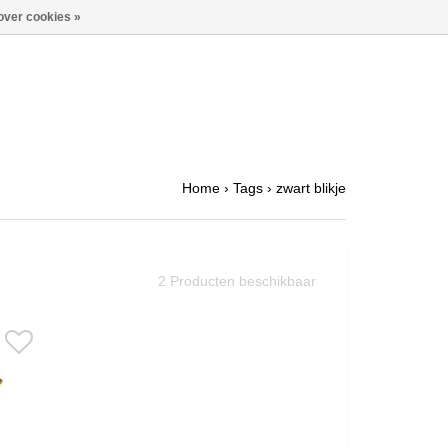
over cookies »
Home
›
Tags
›
zwart blikje
2
Producten beschikbaar