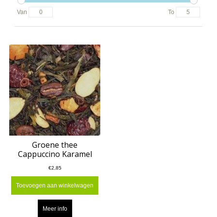
Van
To
Groene thee
Cappuccino Karamel
€2,85
Toevoegen aan winkelwagen
Meer info