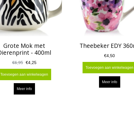
Grote Mok met
Theebeker EDY 360
Dierenprint - 400ml
€4,50
€6,95
€4,25
Toevoegen aan winkelwagen
Toevoegen aan winkelwagen
Meer info
Meer info