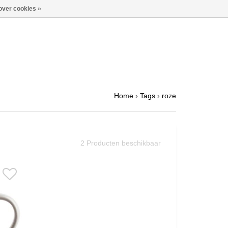
over cookies »
Home
›
Tags
›
roze
2
Producten beschikbaar