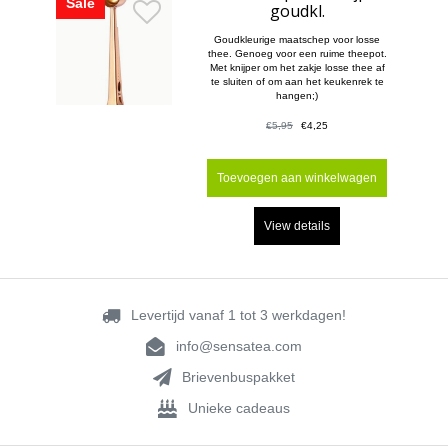
Sale
goudkl.
Goudkleurige maatschep voor losse
thee. Genoeg voor een ruime theepot.
Met knijper om het zakje losse thee af
te sluiten of om aan het keukenrek te
hangen;)
€5,95
€4,25
Toevoegen aan winkelwagen
View details
Levertijd vanaf 1 tot 3 werkdagen!
info@sensatea.com
Brievenbuspakket
Unieke cadeaus