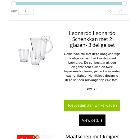
Van
To
Leonardo Leonardo
Schenkkan met 2
glazen- 3 delige set
Geniet van stijl met deze hoogwaardige
3-delige set van het kwaliteitsmerk
Leonardo. De set bestaat uit een
elegante schenkkan en twee
bijpassende glazen, perfect voor water,
sap, of ijsthee. Het tijdloos design is
deze set een blikvanger op elke tafel.
€21,95
Toevoegen aan winkelwagen
View details
Maatschep met knijper