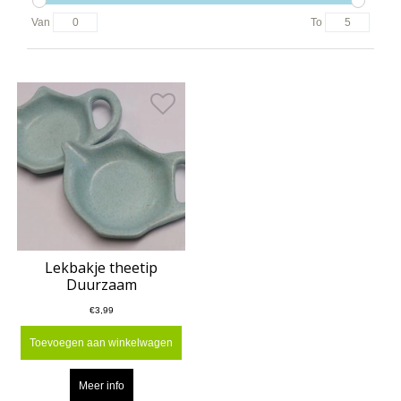
Van
To
Lekbakje theetip
Duurzaam
€3,99
Toevoegen aan winkelwagen
Meer info