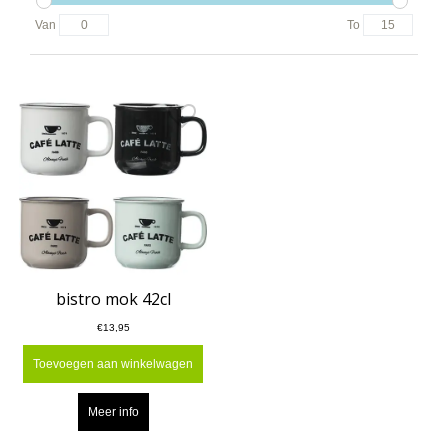
Van
To
bistro mok 42cl
€13,95
Toevoegen aan winkelwagen
Meer info