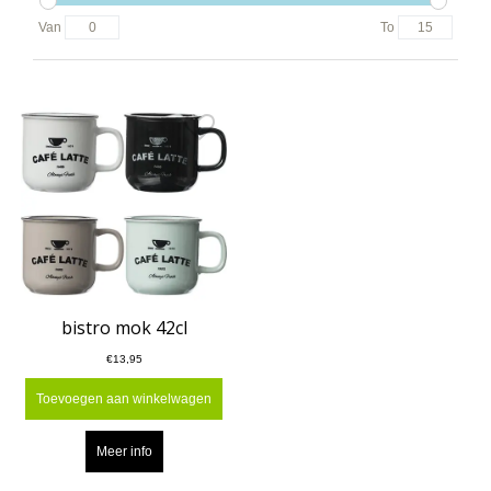
Van
To
bistro mok 42cl
€13,95
Toevoegen aan winkelwagen
Meer info