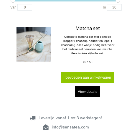
Van
To
Matcha set
Complete matcha set met bamboe
klopper ( chasen), houder en lepel (
chashaku). Alles wat je nodig hebt voor
het traditioneel bereiden van matcha
thee in één stijlvolle set.
€27,50
Toevoegen aan winkelwagen
View details
Levertijd vanaf 1 tot 3 werkdagen!
info@sensatea.com