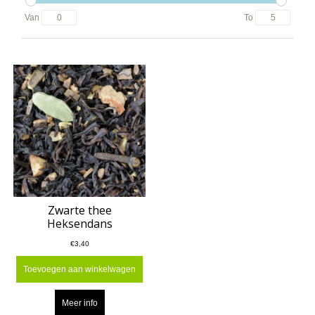
Van
To
Zwarte thee
Heksendans
€3,40
Toevoegen aan winkelwagen
Meer info