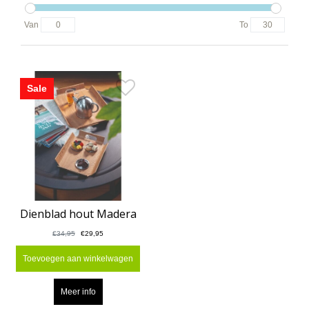
Van
To
Sale
Dienblad hout Madera
€34,95
€29,95
Toevoegen aan winkelwagen
Meer info