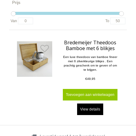
Prijs
Van
To
Bredemeijer Theedoos
Bamboe met 6 blikjes
Een luxe theedoos van bamboe fineer
met 6 zilverkleurige blikjes . Een
prachtig geschenk om te geven of om
te krijgen.
€49,95
Toevoegen aan winkelwagen
View details