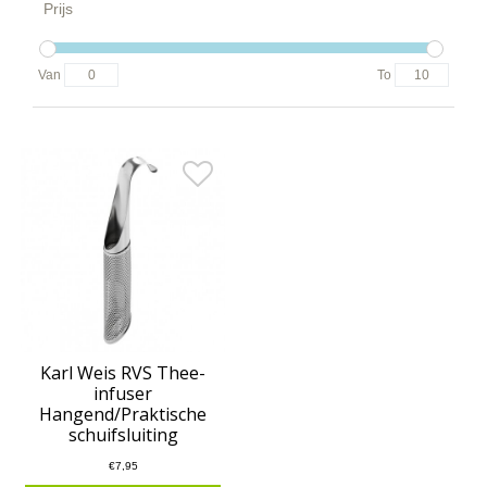
Prijs
Van
To
Karl Weis RVS Thee-
infuser
Hangend/Praktische
schuifsluiting
€7,95