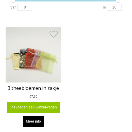
Van
To
3 theebloemen in zakje
€7,95
Toevoegen aan winkelwagen
Meer info