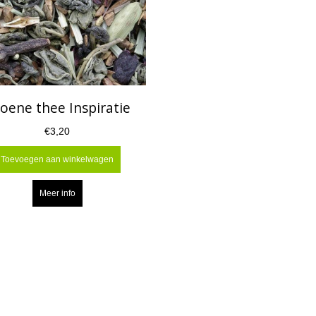
oene thee Inspiratie
€3,20
Toevoegen aan winkelwagen
Meer info