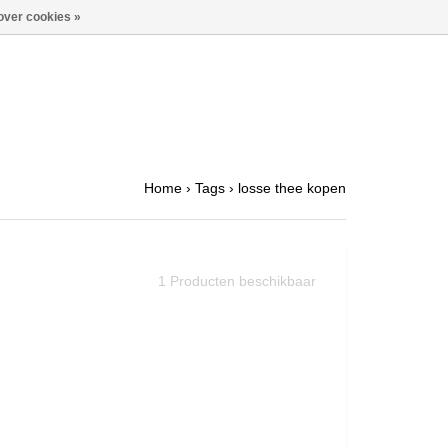
over cookies »
Home
›
Tags
›
losse thee kopen
1
Producten beschikbaar