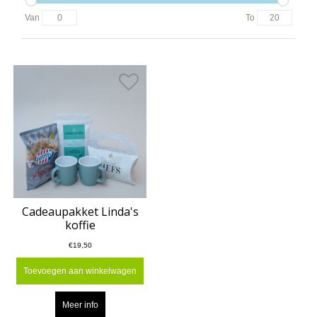
Van
To
Cadeaupakket Linda's
koffie
€19,50
Toevoegen aan winkelwagen
Meer info