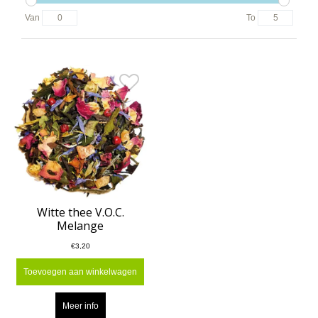
Van
To
Witte thee V.O.C.
Melange
€3,20
Toevoegen aan winkelwagen
Meer info