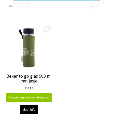
Van
To
Beker to go glas 500 ml
met jasje
€14,95
Toevoegen aan winkelwagen
Meer info