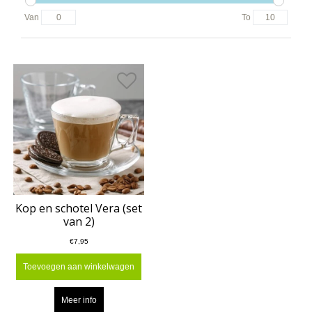
Van
To
Kop en schotel Vera (set
van 2)
€7,95
Toevoegen aan winkelwagen
Meer info