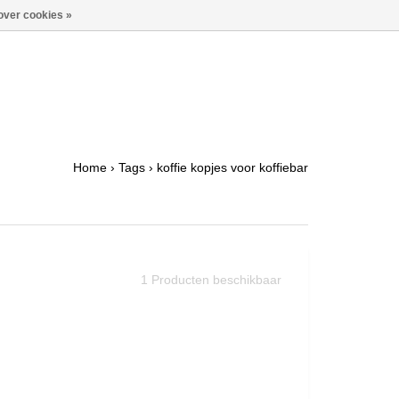
over cookies »
Home
›
Tags
›
koffie kopjes voor koffiebar
1
Producten beschikbaar