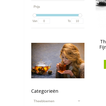
Prijs
Van
To
Th
Fij
Categorieën
Theebloemen