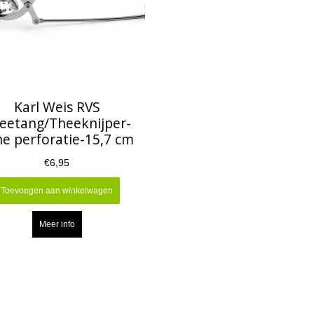
Karl Weis RVS
eetang/Theeknijper-
ne perforatie-15,7 cm
€6,95
Toevoegen aan winkelwagen
Meer info