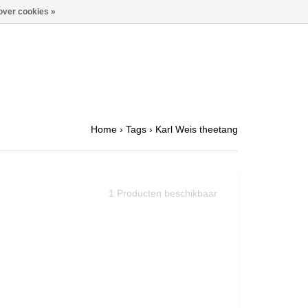
over cookies »
Home
›
Tags
›
Karl Weis theetang
1
Producten beschikbaar