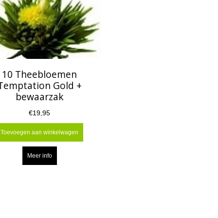
10 Theebloemen
Temptation Gold +
bewaarzak
€19,95
Toevoegen aan winkelwagen
Meer info