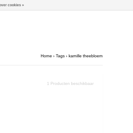
over cookies »
Home
›
Tags
›
kamille theebloem
1
Producten beschikbaar