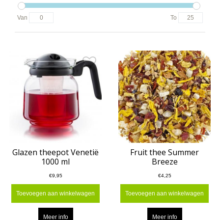
Van
To
Glazen theepot Venetië
Fruit thee Summer
1000 ml
Breeze
€9,95
€4,25
Toevoegen aan winkelwagen
Toevoegen aan winkelwagen
Meer info
Meer info