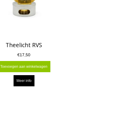
Theelicht RVS
€17,50
Toevoegen aan winkelwagen
Meer info