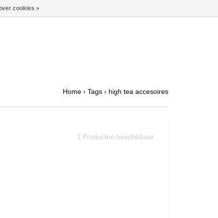
over cookies »
Home
›
Tags
›
high tea accesoires
1
Producten beschikbaar