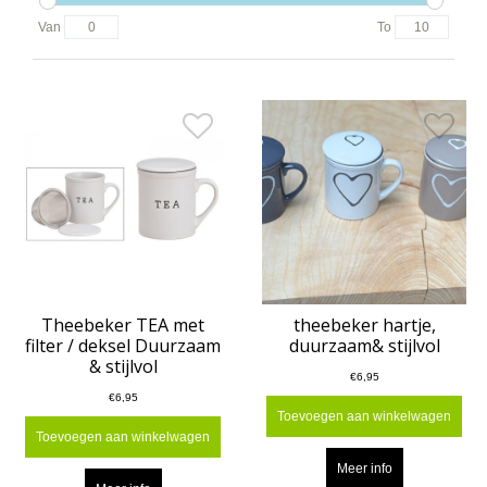
Van
To
Theebeker TEA met
theebeker hartje,
filter / deksel Duurzaam
duurzaam& stijlvol
& stijlvol
€6,95
€6,95
Toevoegen aan winkelwagen
Toevoegen aan winkelwagen
Meer info