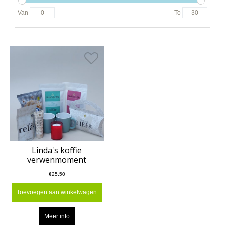
Van
To
Linda's koffie
verwenmoment
€25,50
Toevoegen aan winkelwagen
Meer info