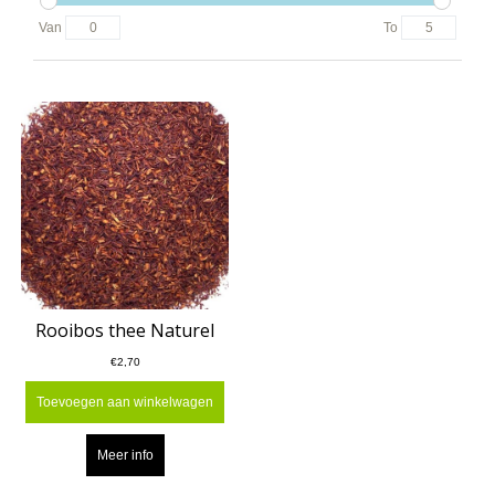
Van
To
Rooibos thee Naturel
€2,70
Toevoegen aan winkelwagen
Meer info