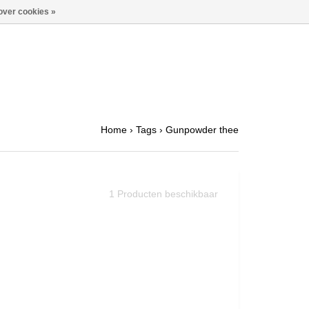
over cookies »
Home
›
Tags
›
Gunpowder thee
1
Producten beschikbaar