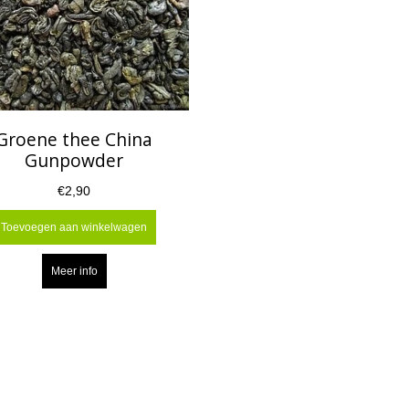
Groene thee China
Gunpowder
€2,90
Toevoegen aan winkelwagen
Meer info