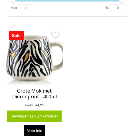
Van
To
Sale
Grote Mok met
Dierenprint - 400ml
€6,95
€4,25
Toevoegen aan winkelwagen
Meer info