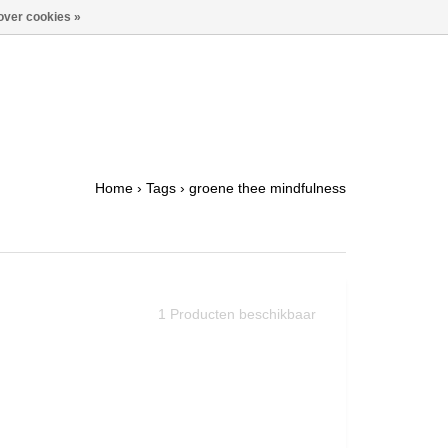
over cookies »
Home
›
Tags
›
groene thee mindfulness
1
Producten beschikbaar