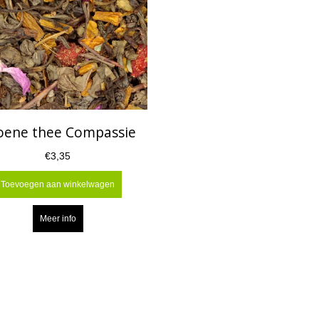
oene thee Compassie
€3,35
Toevoegen aan winkelwagen
Meer info