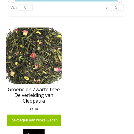
Van
To
Groene en Zwarte thee
De verleiding van
Cleopatra
€3,10
Toevoegen aan winkelwagen