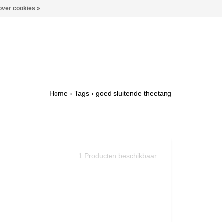
over cookies »
Home
›
Tags
›
goed sluitende theetang
1
Producten beschikbaar