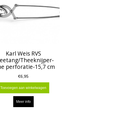
Karl Weis RVS
eetang/Theeknijper-
ne perforatie-15,7 cm
€6,95
Toevoegen aan winkelwagen
Meer info