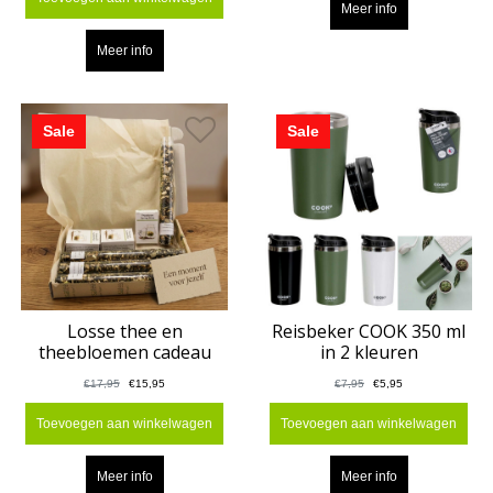
Meer info
Meer info
Sale
Sale
Losse thee en
Reisbeker COOK 350 ml
theebloemen cadeau
in 2 kleuren
€17,95
€15,95
€7,95
€5,95
Toevoegen aan winkelwagen
Toevoegen aan winkelwagen
Meer info
Meer info