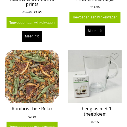
prints
€14,95
€14,95
€7,95
Toevoegen aan winkelwagen
Toevoegen aan winkelwagen
Meer info
Meer info
Rooibos thee Relax
Theeglas met 1
theebloem
€3,50
€7,25