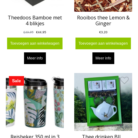
Theedoos Bamboe met
Rooibos thee Lemon &
4 blikjes
Ginger
€49,95
€44,95
€3,20
Toevoegen aan winkelwagen
Toevoegen aan winkelwagen
Meer info
Meer info
Sale
Reisbeker 350 ml in 3
Thee drinken BIJ....