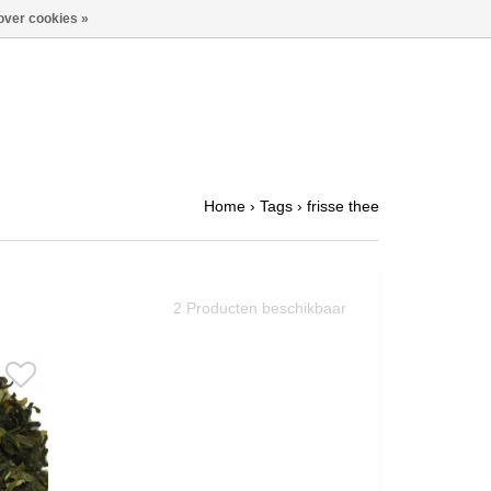
over cookies »
Home
›
Tags
›
frisse thee
2
Producten beschikbaar