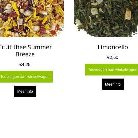
Fruit thee Summer
Limoncello
Breeze
€2,60
€4,25
Toevoegen aan winkelwagen
Toevoegen aan winkelwagen
Meer info
Meer info