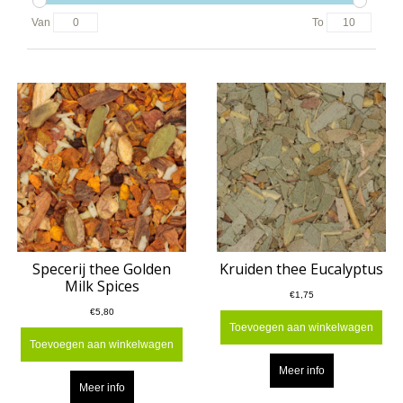
Van
To
Specerij thee Golden
Kruiden thee Eucalyptus
Milk Spices
€1,75
€5,80
Toevoegen aan winkelwagen
Toevoegen aan winkelwagen
Meer info
Meer info