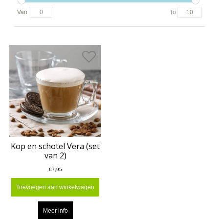
Van
To
Kop en schotel Vera (set
van 2)
€7,95
Toevoegen aan winkelwagen
Meer info