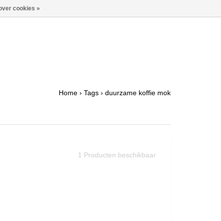
over cookies »
Home
›
Tags
›
duurzame koffie mok
1
Producten beschikbaar