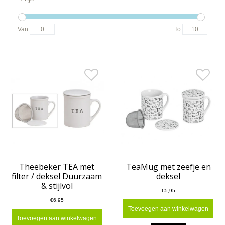
Van
To
Theebeker TEA met
TeaMug met zeefje en
filter / deksel Duurzaam
deksel
& stijlvol
€5,95
€6,95
Toevoegen aan winkelwagen
Toevoegen aan winkelwagen