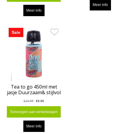
Meer info
Meer info
Sale
Tea to go 450ml met
jasje Duurzaam& stijlvol
€19,99
€9,99
Toevoegen aan winkelwagen
Meer info