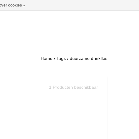
over cookies »
Home
›
Tags
›
duurzame drinkfles
1
Producten beschikbaar